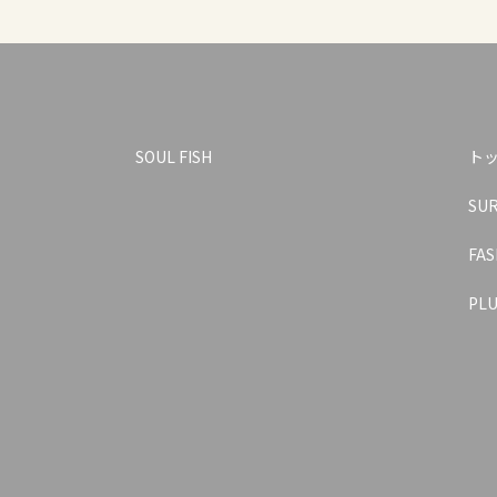
SOUL FISH
ト
SU
FAS
PLU