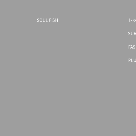
SOUL FISH
ト
SU
FAS
PLU