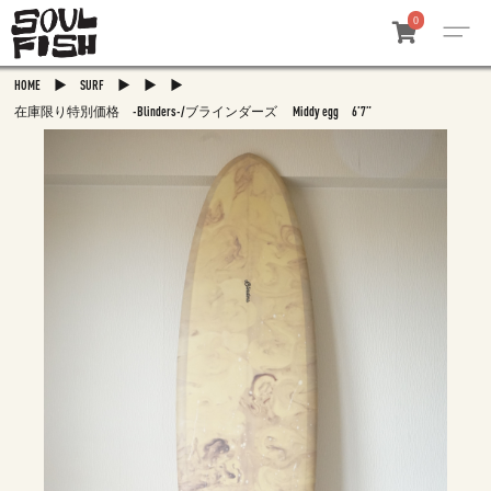
0
▶
▶
▶
▶
HOME
SURF
在庫限り特別価格 -Blinders-/ブラインダーズ Middy egg 6’7”