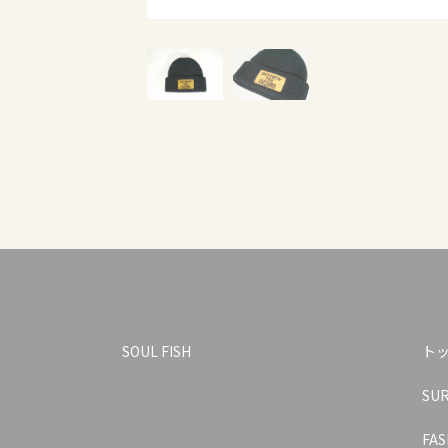
SOUL FISH
ト
SU
FAS